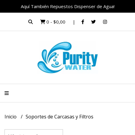
Aquí También Repuestos Dispenser de Agua!
0
-
$0,00
Inicio
Soportes de Carcasas y Filtros