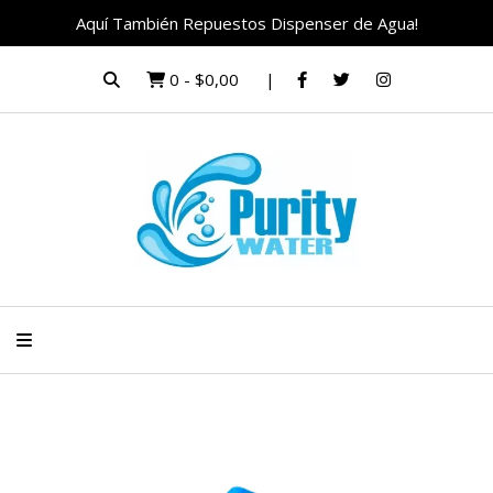
Aquí También Repuestos Dispenser de Agua!
0
-
$0,00