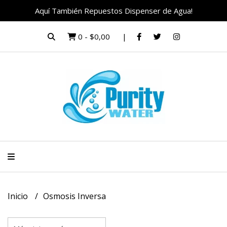
Aquí También Repuestos Dispenser de Agua!
0
-
$0,00
Inicio
Osmosis Inversa