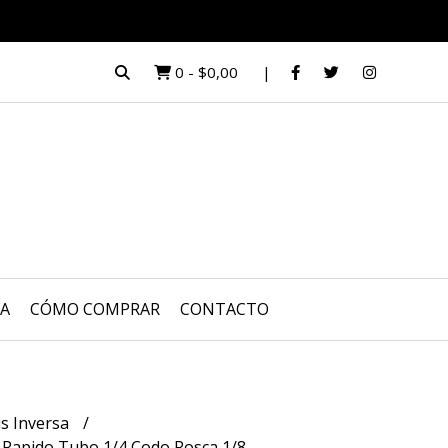
0
-
$0,00
UA
CÓMO COMPRAR
CONTACTO
s Inversa
 Rapido Tubo 1/4 Codo Rosca 1/8