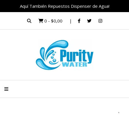
Aquí También Repuestos Dispenser de Agua!
0
-
$0,00