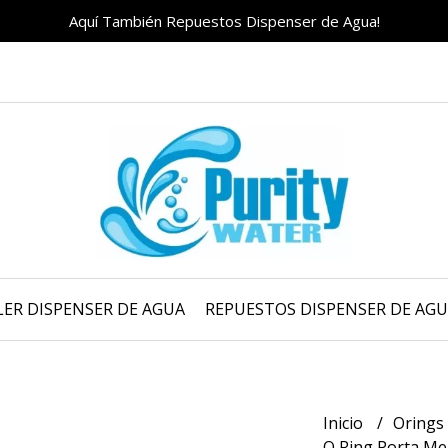
Aquí También Repuestos Dispenser de Agua!
LER DISPENSER DE AGUA
REPUESTOS DISPENSER DE AG
Inicio
Orings 
O Ring Porta M