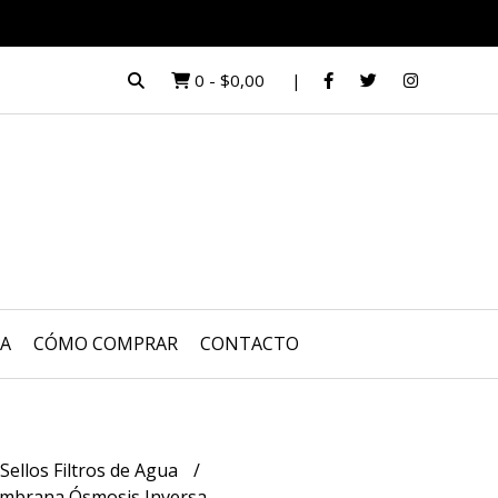
0
-
$0,00
UA
CÓMO COMPRAR
CONTACTO
Sellos Filtros de Agua
embrana Ósmosis Inversa