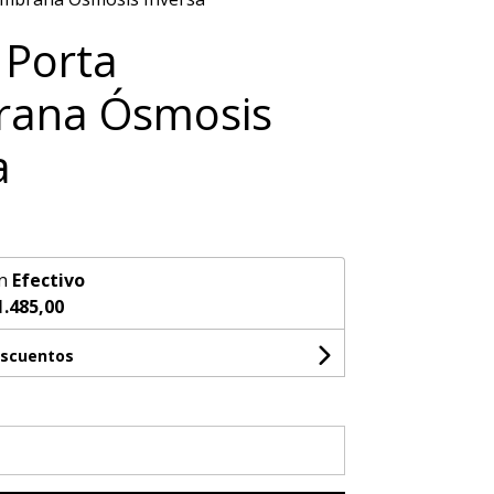
 Porta
ana Ósmosis
a
n
Efectivo
1.485,00
escuentos