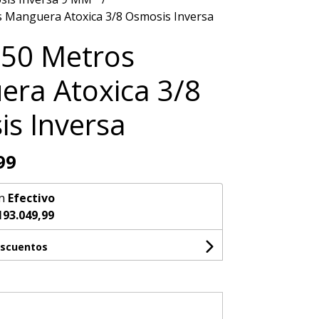
s Manguera Atoxica 3/8 Osmosis Inversa
150 Metros
ra Atoxica 3/8
s Inversa
99
n
Efectivo
193.049,99
escuentos