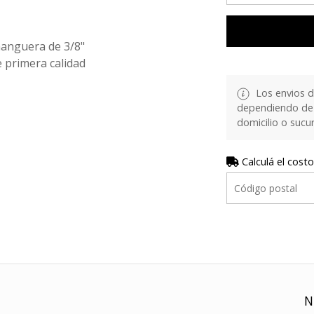
manguera de 3/8"
e primera calidad
Los envios d
dependiendo de 
domicilio o sucur
Calculá el costo
N