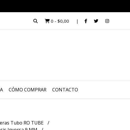
0
-
$0,00
UA
CÓMO COMPRAR
CONTACTO
eras Tubo RO TUBE
is Inversa 9 MM