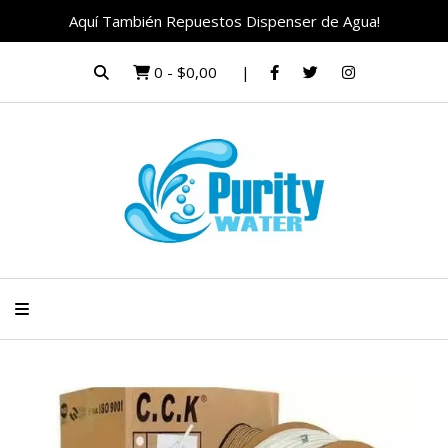
Aquí También Repuestos Dispenser de Agua!
0
-
$0,00