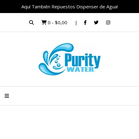
Aquí También Repuestos Dispenser de Agua!
0
-
$0,00