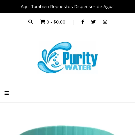
Aquí También Repuestos Dispenser de Agua!
0
-
$0,00