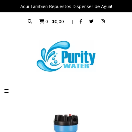
Aquí También Repuestos Dispenser de Agua!
0
-
$0,00