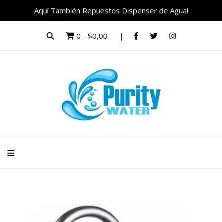
Aquí También Repuestos Dispenser de Agua!
0
-
$0,00