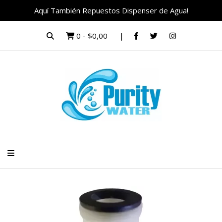
Aquí También Repuestos Dispenser de Agua!
0
-
$0,00