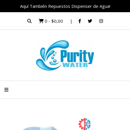
Aquí También Repuestos Dispenser de Agua!
0
-
$0,00