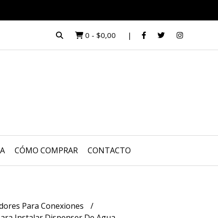
0
-
$0,00
UA
CÓMO COMPRAR
CONTACTO
dores Para Conexiones
ara Instalar Dispenser De Agua,