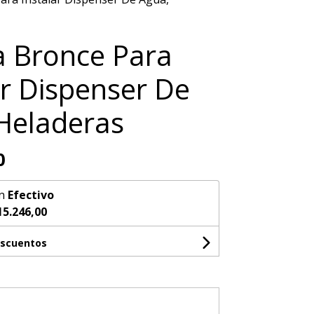
a Bronce Para
ar Dispenser De
Heladeras
0
n
Efectivo
15.246,00
escuentos