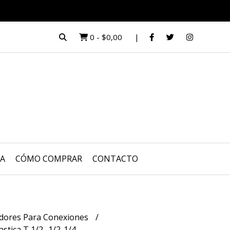
0
-
$0,00
UA
CÓMO COMPRAR
CONTACTO
dores Para Conexiones
stica T 1/2 -1/2-1/4