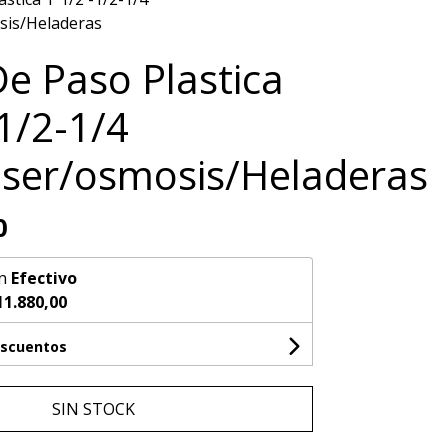
sis/Heladeras
De Paso Plastica
-1/2-1/4
ser/osmosis/Heladeras
0
n
Efectivo
11.880,00
escuentos
SIN STOCK