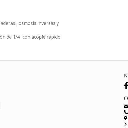
eladeras , osmosis inversas y
ión de 1/4" con acople rápido
N
C