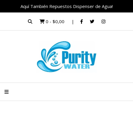
Aquí También Repuestos Dispenser de Agua!
0
-
$0,00