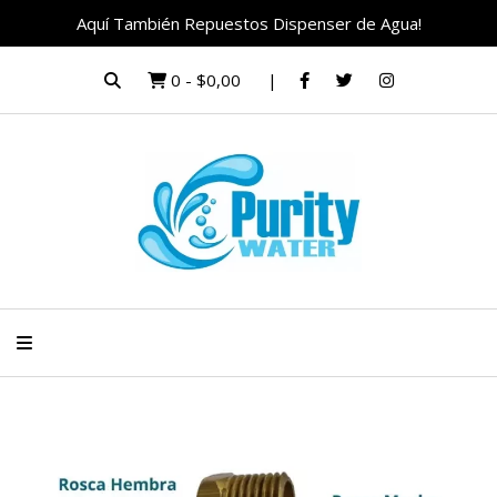
Aquí También Repuestos Dispenser de Agua!
0
-
$0,00