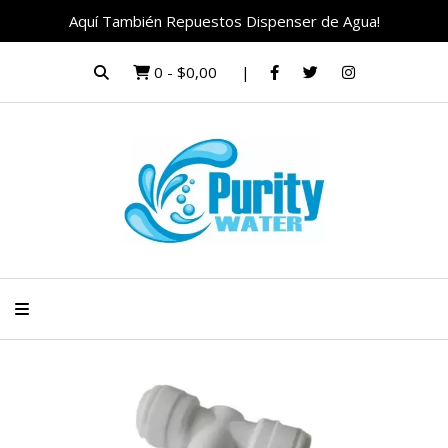
Aquí También Repuestos Dispenser de Agua!
0
-
$0,00