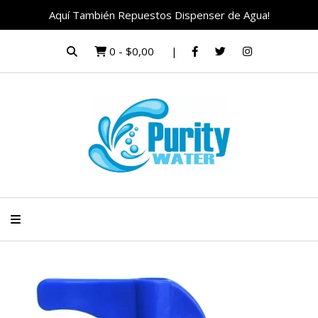
Aquí También Repuestos Dispenser de Agua!
0
-
$0,00