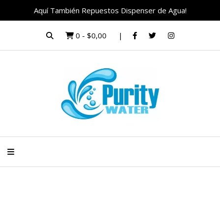
Aquí También Repuestos Dispenser de Agua!
0
-
$0,00