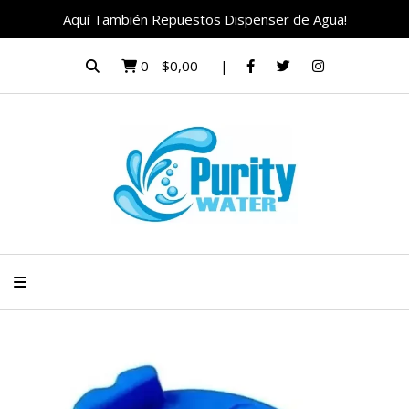
Aquí También Repuestos Dispenser de Agua!
0
-
$0,00