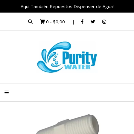
Aquí También Repuestos Dispenser de Agua!
0
-
$0,00