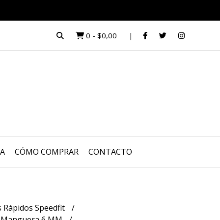
0
-
$0,00
UA
CÓMO COMPRAR
CONTACTO
s Rápidos Speedfit
s Manguera 6 MM